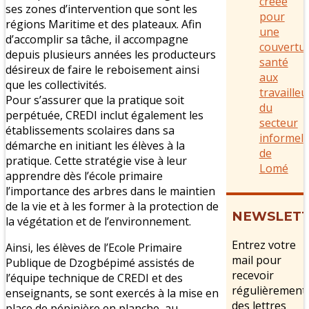
créée
ses zones d’intervention que sont les
pour
régions Maritime et des plateaux. Afin
une
d’accomplir sa tâche, il accompagne
couvertu
depuis plusieurs années les producteurs
santé
désireux de faire le reboisement ainsi
aux
que les collectivités.
travailleu
Pour s’assurer que la pratique soit
du
perpétuée, CREDI inclut également les
secteur
établissements scolaires dans sa
informel
démarche en initiant les élèves à la
de
pratique. Cette stratégie vise à leur
Lomé
apprendre dès l’école primaire
l’importance des arbres dans le maintien
de la vie et à les former à la protection de
NEWSLET
la végétation et de l’environnement.
Entrez votre
Ainsi, les élèves de l’Ecole Primaire
mail pour
Publique de Dzogbépimé assistés de
recevoir
l’équipe technique de CREDI et des
régulièrement
enseignants, se sont exercés à la mise en
des lettres
place de pépinière en planche, au