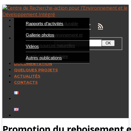
ACCUEIL
Présentation
Agriculture familiale durable
Rapports d’activités
QUI SOMMES-
NOUS
Partenaires
Gestion de l’environnement et
Gallerie photos
DOMAINES
des ressources naturelles
Vidéos
Santé communautaire
Autres publications
D’INTERVENTION
DOCUMENTATION
QUELQUES PROJETS
ACTUALITÉS
CONTACTS
Promotion du reboisement en 