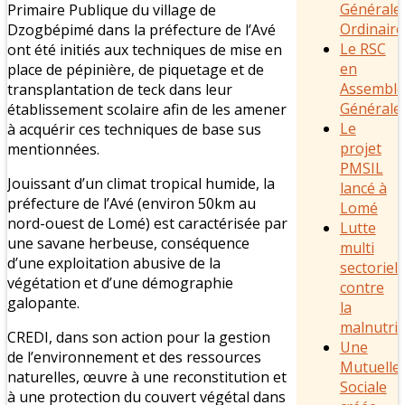
Générale
Primaire Publique du village de
Ordinaire
Dzogbépimé dans la préfecture de l’Avé
Le RSC
ont été initiés aux techniques de mise en
en
place de pépinière, de piquetage et de
Assemblé
transplantation de teck dans leur
Générale
établissement scolaire afin de les amener
Le
à acquérir ces techniques de base sus
projet
mentionnées.
PMSIL
Jouissant d’un climat tropical humide, la
lancé à
préfecture de l’Avé (environ 50km au
Lomé
nord-ouest de Lomé) est caractérisée par
Lutte
une savane herbeuse, conséquence
multi
d’une exploitation abusive de la
sectoriell
végétation et d’une démographie
contre
galopante.
la
malnutrit
CREDI, dans son action pour la gestion
Une
de l’environnement et des ressources
Mutuelle
naturelles, œuvre à une reconstitution et
Sociale
à une protection du couvert végétal dans