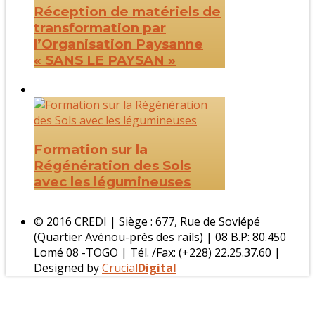
Réception de matériels de
transformation par
l’Organisation Paysanne
« SANS LE PAYSAN »
Formation sur la
Régénération des Sols
avec les légumineuses
© 2016 CREDI | Siège : 677, Rue de Soviépé
(Quartier Avénou-près des rails) | 08 B.P: 80.450
Lomé 08 -TOGO | Tél. /Fax: (+228) 22.25.37.60 |
Designed by
Crucial
Digital