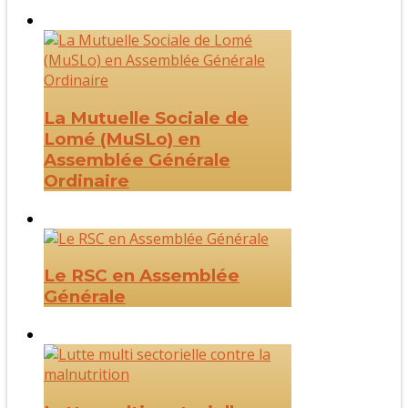
La Mutuelle Sociale de
Lomé (MuSLo) en
Assemblée Générale
Ordinaire
Le RSC en Assemblée
Générale