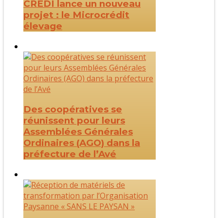
CREDI lance un nouveau
projet : le Microcrédit
élevage
Des coopératives se
réunissent pour leurs
Assemblées Générales
Ordinaires (AGO) dans la
préfecture de l’Avé