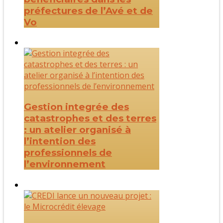
préfectures de l’Avé et de
Vo
Gestion integrée des
catastrophes et des terres
: un atelier organisé à
l’intention des
professionnels de
l’environnement